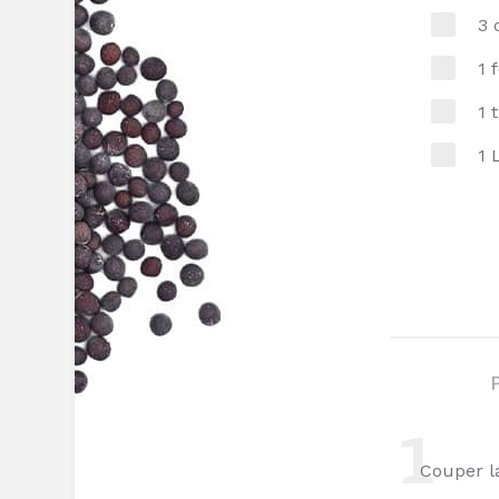
3 
1 
1 
1 
Couper l