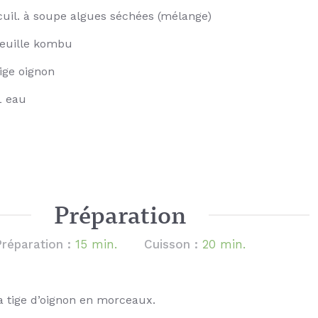
cuil. à soupe algues séchées (mélange)
feuille kombu
tige oignon
L eau
Préparation
Préparation :
15 min.
Cuisson :
20 min.
a tige d’oignon en morceaux.