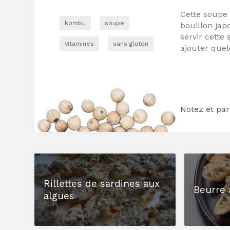
Cette soupe 
kombu
soupe
bouillon jap
servir cette 
vitamines
sans gluten
ajouter que
Notez et part
Rillettes de sardines aux
Beurre 
algues