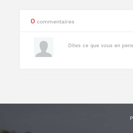
0
commentaires
P