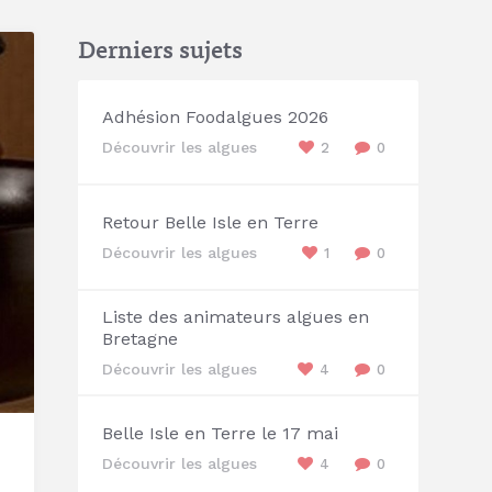
Derniers sujets
Adhésion Foodalgues 2026
Découvrir les algues
2
0
Retour Belle Isle en Terre
Découvrir les algues
1
0
Liste des animateurs algues en
Bretagne
Découvrir les algues
4
0
Belle Isle en Terre le 17 mai
Découvrir les algues
4
0