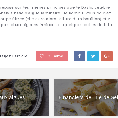
repose sur les mêmes principes que le Dashi, célèbre
onais à base d’algue laminaire : le kombu. Vous pouvez
soupe filtrée (elle aura alors l’allure d’un bouillon) et y
lques champignons émincés et quelques cubes de tofu.
agez l'article :
0
j'aime
aux algues
Financiers de l’Île de Se