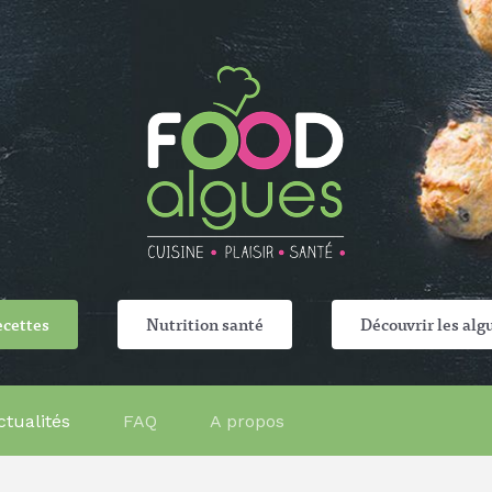
cettes
Nutrition santé
Découvrir les alg
ctualités
FAQ
A propos