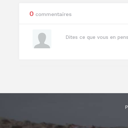
0
commentaires
P