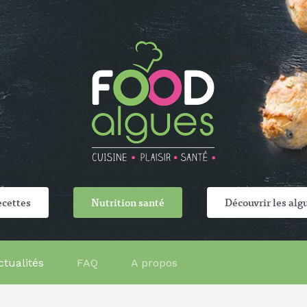
cettes
Nutrition santé
Découvrir les alg
ctualités
FAQ
A propos