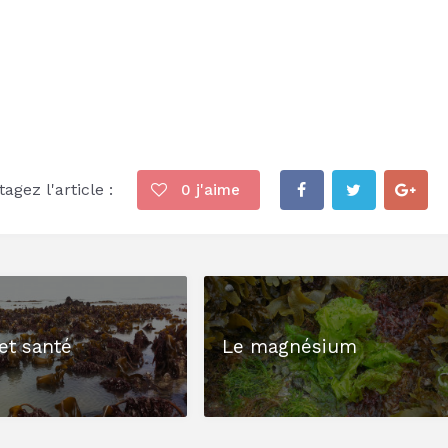
agez l'article :
0
j'aime
et santé
Le magnésium