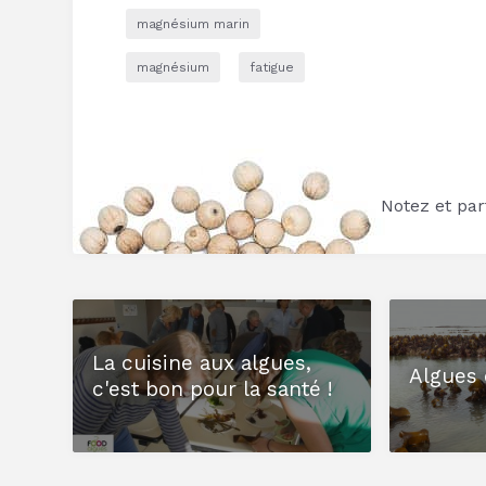
magnésium marin
magnésium
fatigue
Notez et part
La cuisine aux algues,
Algues 
c'est bon pour la santé !